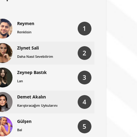
Reymen
1
Renklisin
Ziynet Sali
2
Daha Nasıl Sevebilirim
Zeynep Bastık
3
Lan
Demet Akalın
4
Karıştıracağım Uykularını
Gülşen
5
Bal