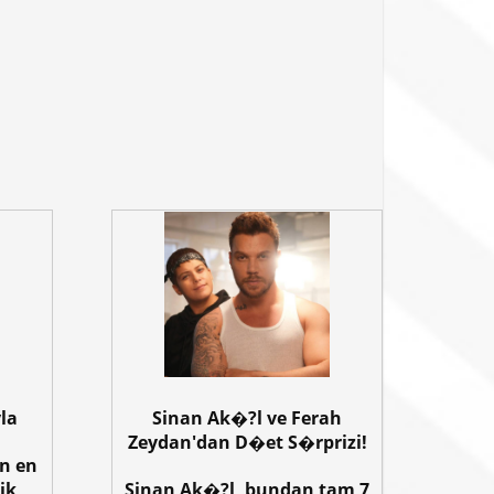
la
Sinan Ak�?l ve Ferah
Zeydan'dan D�et S�rprizi!
in en
ik
Sinan Ak�?l, bundan tam 7