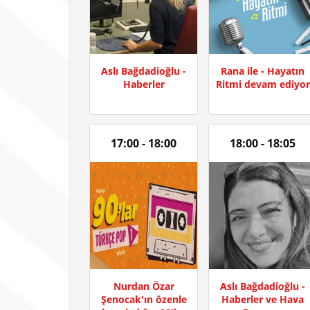
Aslı Bağdadioğlu -
Rana ile - Hayatın
Haberler
Ritmi devam ediyor
17:00 - 18:00
18:00 - 18:05
Nurdan Özar
Aslı Bağdadioğlu -
Şenocak'ın özenle
Haberler ve Hava