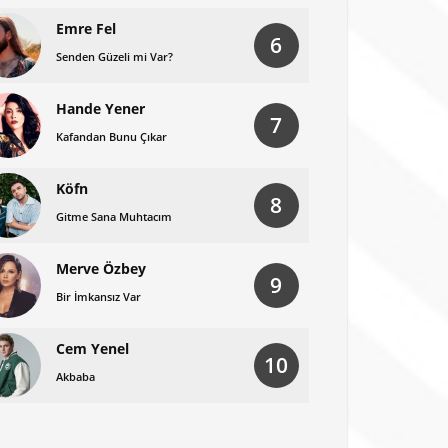
Emre Fel
6
Senden Güzeli mi Var?
Hande Yener
7
Kafandan Bunu Çıkar
Köfn
8
Gitme Sana Muhtacım
Merve Özbey
9
Bir İmkansız Var
Cem Yenel
10
Akbaba