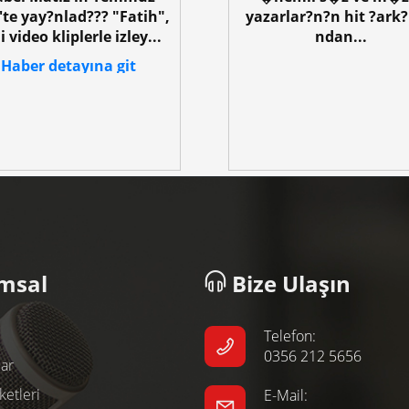
'te yay?nlad??? "Fatih",
yazarlar?n?n hit ?ark?
i video kliplerle izley...
ndan...
Haber detayına git
Haber detayına git
msal
Bize Ulaşın
Telefon:
0356 212 5656
ar
etleri
E-Mail: