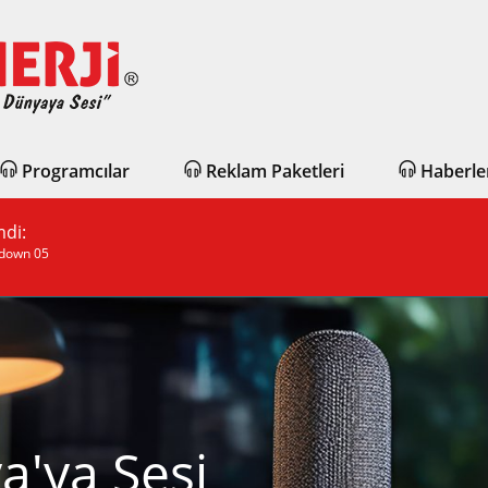
Programcılar
Reklam Paketleri
Haberle
mdi:
down 05
a'ya Sesi