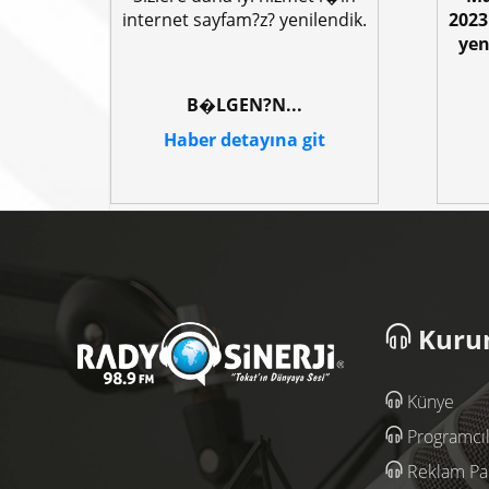
internet sayfam?z? yenilendik.
2023
yen
B�LGEN?N...
Haber detayına git
Kuru
Künye
Programcıl
Reklam Pak