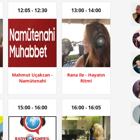
12:05 - 12:30
13:00 - 14:00
Mahmut Uçakcan -
Rana ile - Hayatın
Namütenahi
Ritmi
15:00 - 16:00
16:00 - 16:05