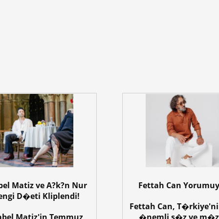
el Matiz ve A?k?n Nur
Fettah Can Yorumuy
engi D�eti Kliplendi!
Fettah Can, T�rkiye'n
bel Matiz'in Temmuz
�nemli s�z ve m�z