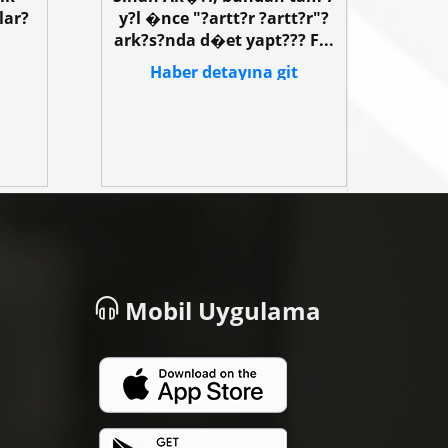
lar?
y?l �nce "?artt?r ?artt?r"?
ark?s?nda d�et yapt??? F...
Haber detayına git
Mobil Uygulama