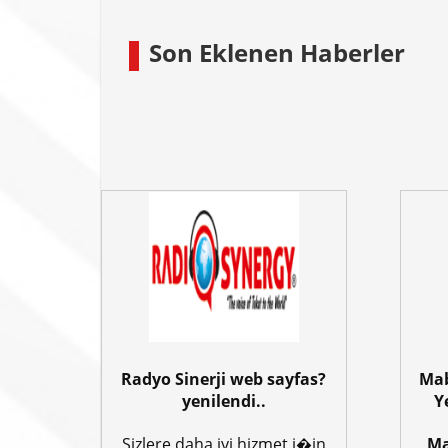
Son Eklenen Haberler
Radyo Sinerji web sayfas?
Mab
yenilendi..
Y
Sizlere daha iyi hizmet i�in
Ma