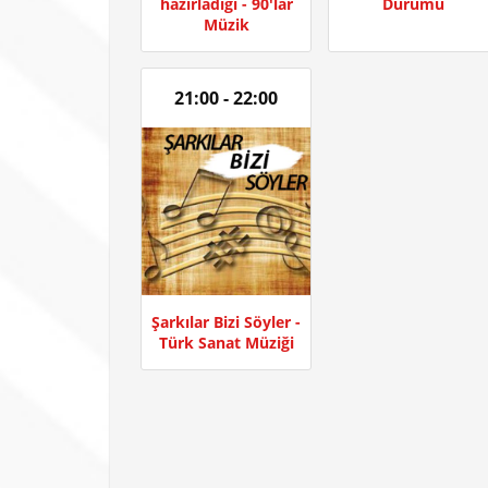
hazırladığı - 90'lar
Durumu
Müzik
21:00 - 22:00
Şarkılar Bizi Söyler -
Türk Sanat Müziği