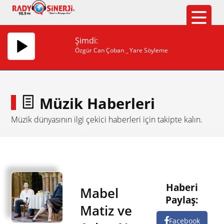
Şimdi:
Özgür Can Çoban _ Yare Söyleme
Müzik Haberleri
Müzik dünyasının ilgi çekici haberleri için takipte kalın.
Haberi
Mabel
Paylaş:
Matiz ve
Facebook