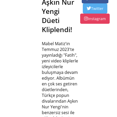
Aşkın Nur
Twitter
Yengi
Düeti
Instagram
Kliplendi!
Mabel Matiz'in
Temmuz 2023'te
yayınladığı "Fatih",
yeni video kliplerle
izleyicilerle
buluşmaya devam
ediyor. Albümün
en çok ses getiren
düetlerinden,
Türkçe popun
divalarından Aşkın
Nur Yengi'nin
benzersiz sesi ile