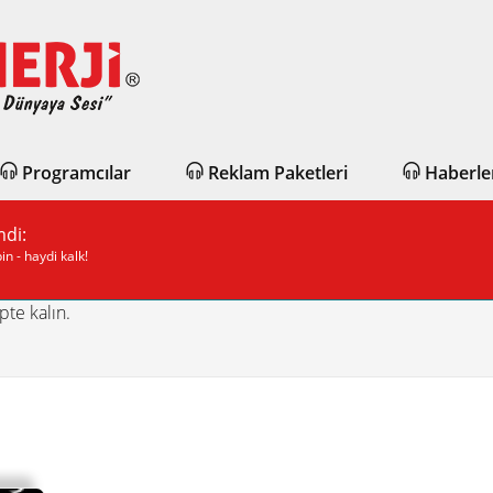
Programcılar
Reklam Paketleri
Haberle
mdi:
in - haydi kalk!
pte kalın.